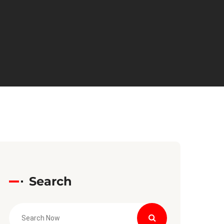
Search