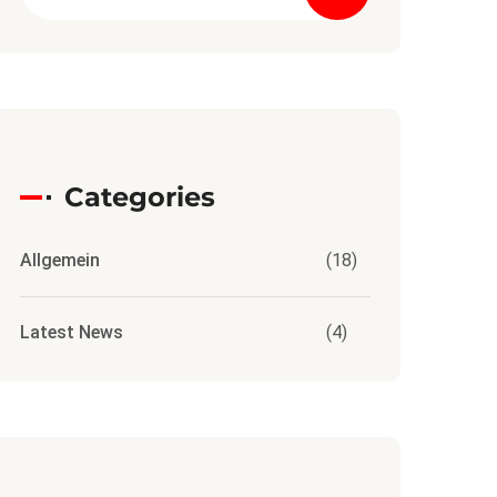
Categories
Allgemein
(18)
Latest News
(4)